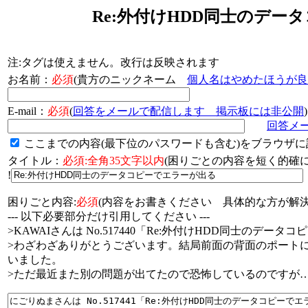
Re:外付けHDD同士のデー
注:タグは使えません。改行は反映されます
お名前：
必須
(貴方のニックネーム
個人名はやめたほうが良
E-mail：
必須
(
回答をメールで配信します 掲示板には非公開
)
回答メ
ここまでの内容(最下位のパスワードも含む)をブラウザに
タイトル：
必須:全角35文字以内
(困りごとの内容を短く的
!
困りごと内容:
必須
(内容をお書きください 具体的な方が解決
--- 以下必要部分だけ引用してください ---
>KAWAIさんは No.517440「Re:外付けHDD同士のデ
>わざわざありがとうございます。結局前面の背面のポート
いました。
>ただ最近また別の問題が出てたので恐怖しているのですが