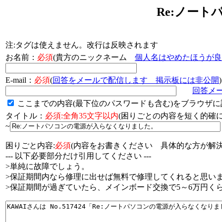
Re:ノー
注:タグは使えません。改行は反映されます
お名前：
必須
(貴方のニックネーム
個人名はやめたほうが良
E-mail：
必須
(
回答をメールで配信します 掲示板には非公開
)
回答メ
ここまでの内容(最下位のパスワードも含む)をブラウザに
タイトル：
必須:全角35文字以内
(困りごとの内容を短く的
~
困りごと内容:
必須
(内容をお書きください 具体的な方が解決
--- 以下必要部分だけ引用してください ---
>単純に故障でしょう。
>保証期間内なら修理に出せば無料で修理してくれると思い
>保証期間が過ぎていたら、メインボード交換で5～6万円く