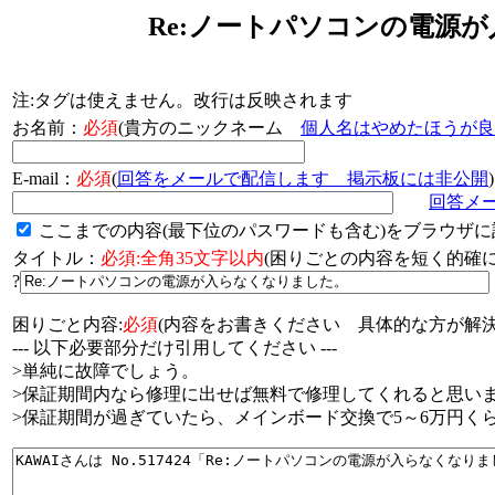
Re:ノートパソコンの電源
注:タグは使えません。改行は反映されます
お名前：
必須
(貴方のニックネーム
個人名はやめたほうが良
E-mail：
必須
(
回答をメールで配信します 掲示板には非公開
)
回答メ
ここまでの内容(最下位のパスワードも含む)をブラウザに
タイトル：
必須:全角35文字以内
(困りごとの内容を短く的
?
困りごと内容:
必須
(内容をお書きください 具体的な方が解決
--- 以下必要部分だけ引用してください ---
>単純に故障でしょう。
>保証期間内なら修理に出せば無料で修理してくれると思い
>保証期間が過ぎていたら、メインボード交換で5～6万円く