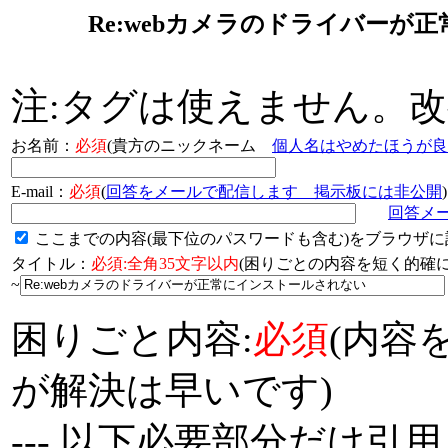
Re:webカメラのドライバーが
注:タグは使えません。
お名前：
必須
(貴方のニックネーム
個人名はやめたほうが良
E-mail：
必須
(
回答をメールで配信します 掲示板には非公開
)
回答メ
ここまでの内容(最下位のパスワードも含む)をブラウザに
タイトル：
必須:全角35文字以内
(困りごとの内容を短く的
~
困りごと内容:
必須
(内容
が解決は早いです)
--- 以下必要部分だけ引用