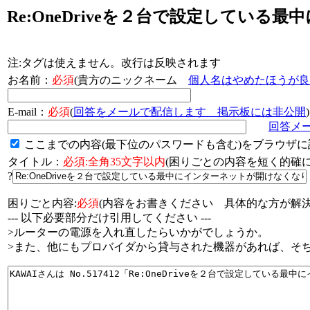
Re:OneDriveを２台で設定してい
注:タグは使えません。改行は反映されます
お名前：
必須
(貴方のニックネーム
個人名はやめたほうが良
E-mail：
必須
(
回答をメールで配信します 掲示板には非公開
)
回答メ
ここまでの内容(最下位のパスワードも含む)をブラウザに
タイトル：
必須:全角35文字以内
(困りごとの内容を短く的
?
困りごと内容:
必須
(内容をお書きください 具体的な方が解決
--- 以下必要部分だけ引用してください ---
>ルーターの電源を入れ直したらいかがでしょうか。
>また、他にもプロバイダから貸与された機器があれば、そ