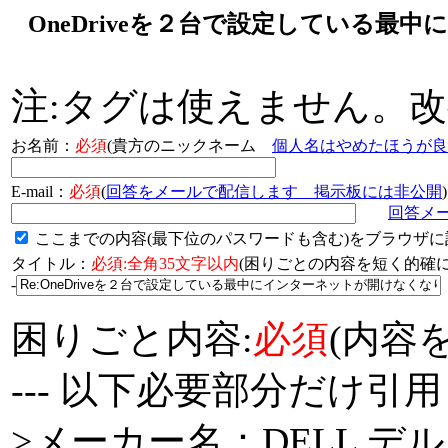
OneDriveを２台で設定している最
注:タグは使えません。
お名前：
必須
(貴方のニックネーム
個人名はやめたほうが良
E-mail：
必須
(
回答をメールで配信します 掲示板には非公開
)
回答メ
ここまでの内容(最下位のパスワードも含む)をブラウザに
タイトル：
必須:全角35文字以内
(困りごとの内容を短く的
-
困りごと内容:
必須
(内容
--- 以下必要部分だけ引用
>メーカー名：DELL デル 