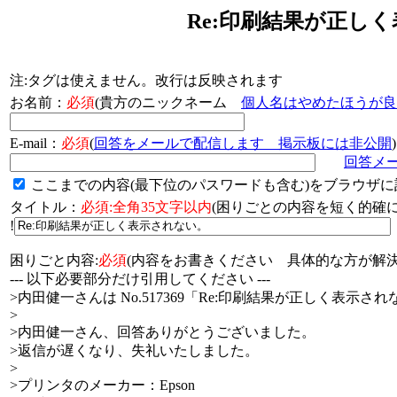
Re:印刷結果が正し
注:タグは使えません。改行は反映されます
お名前：
必須
(貴方のニックネーム
個人名はやめたほうが良
E-mail：
必須
(
回答をメールで配信します 掲示板には非公開
)
回答メ
ここまでの内容(最下位のパスワードも含む)をブラウザに
タイトル：
必須:全角35文字以内
(困りごとの内容を短く的
!
困りごと内容:
必須
(内容をお書きください 具体的な方が解決
--- 以下必要部分だけ引用してください ---
>内田健一さんは No.517369「Re:印刷結果が正しく表示
>
>内田健一さん、回答ありがとうございました。
>返信が遅くなり、失礼いたしました。
>
>プリンタのメーカー：Epson