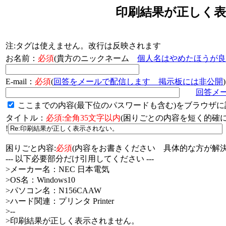
印刷結果が正しく表
注:タグは使えません。改行は反映されます
お名前：
必須
(貴方のニックネーム
個人名はやめたほうが良
E-mail：
必須
(
回答をメールで配信します 掲示板には非公開
)
回答メ
ここまでの内容(最下位のパスワードも含む)をブラウザに
タイトル：
必須:全角35文字以内
(困りごとの内容を短く的
!
困りごと内容:
必須
(内容をお書きください 具体的な方が解決
--- 以下必要部分だけ引用してください ---
>メーカー名：NEC 日本電気
>OS名：Windows10
>パソコン名：N156CAAW
>ハード関連：プリンタ Printer
>--
>印刷結果が正しく表示されません。