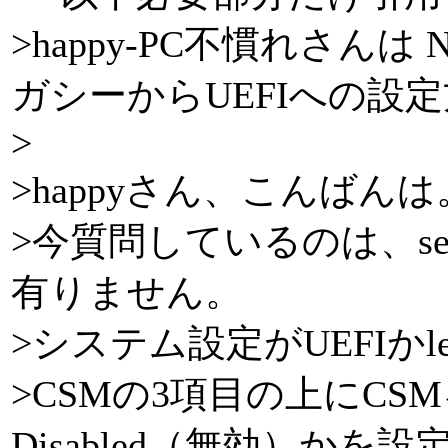
>happy-PC不慣れさんは N
ガシーからUEFIへの設
>
>happyさん、こんばんは
>今質問しているのは、sec
有りません。
>システム設定がUEFIかl
>CSMの3項目の上にCSMを
Disabled（無効）か