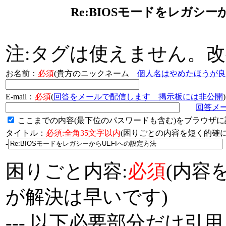
Re:BIOSモードをレガシ
注:タグは使えません。
お名前：
必須
(貴方のニックネーム
個人名はやめたほうが良
E-mail：
必須
(
回答をメールで配信します 掲示板には非公開
)
回答メ
ここまでの内容(最下位のパスワードも含む)をブラウザに
タイトル：
必須:全角35文字以内
(困りごとの内容を短く的
-
困りごと内容:
必須
(内容
が解決は早いです)
--- 以下必要部分だけ引用