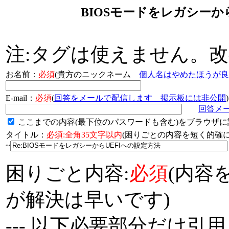
BIOSモードをレガシーか
注:タグは使えません。
お名前：
必須
(貴方のニックネーム
個人名はやめたほうが良
E-mail：
必須
(
回答をメールで配信します 掲示板には非公開
)
回答メ
ここまでの内容(最下位のパスワードも含む)をブラウザに
タイトル：
必須:全角35文字以内
(困りごとの内容を短く的
~
困りごと内容:
必須
(内容
が解決は早いです)
--- 以下必要部分だけ引用