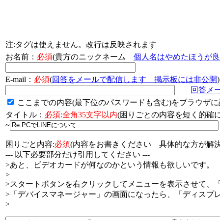
注:タグは使えません。改行は反映されます
お名前：
必須
(貴方のニックネーム
個人名はやめたほうが良
E-mail：
必須
(
回答をメールで配信します 掲示板には非公開
)
回答メ
ここまでの内容(最下位のパスワードも含む)をブラウザに
タイトル：
必須:全角35文字以内
(困りごとの内容を短く的
~
困りごと内容:
必須
(内容をお書きください 具体的な方が解決
--- 以下必要部分だけ引用してください ---
>あと、ビデオカードが何なのかという情報も欲しいです。
>
>スタートボタンを右クリックしてメニューを表示させて、
>「デバイスマネージャー」の画面になったら、「ディスプ
>