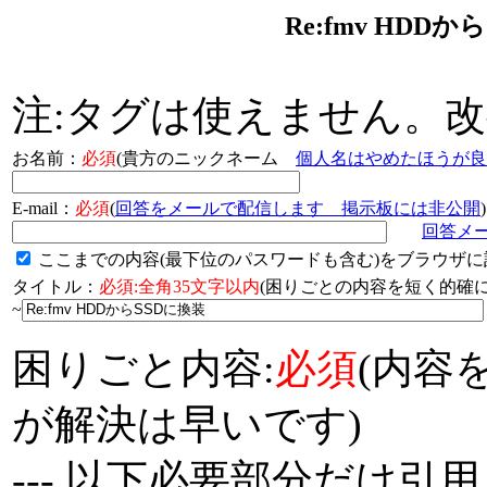
Re:fmv HDD
注:タグは使えません。
お名前：
必須
(貴方のニックネーム
個人名はやめたほうが良
E-mail：
必須
(
回答をメールで配信します 掲示板には非公開
)
回答メ
ここまでの内容(最下位のパスワードも含む)をブラウザに
タイトル：
必須:全角35文字以内
(困りごとの内容を短く的
~
困りごと内容:
必須
(内容
が解決は早いです)
--- 以下必要部分だけ引用