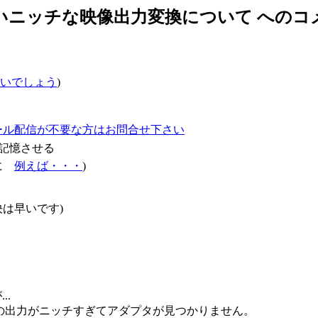
いニッチな映像出力変換について へのコ
いでしょう
)
ール配信が不要な方はお問合せ下さい
記憶させる
確に
例えば・・・
)
は早いです)
..
e-c(給電含む)の出力がニッチすぎてアダプタが見つかりません。