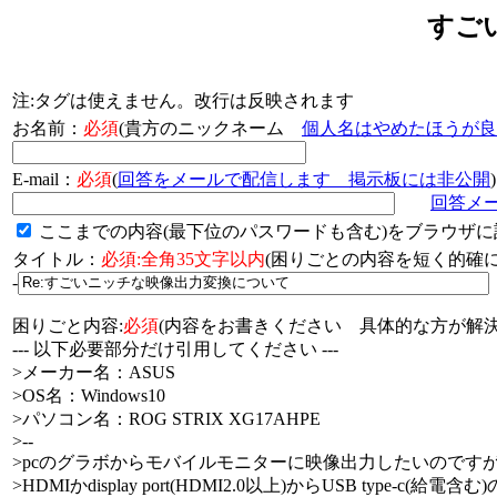
すご
注:タグは使えません。改行は反映されます
お名前：
必須
(貴方のニックネーム
個人名はやめたほうが良
E-mail：
必須
(
回答をメールで配信します 掲示板には非公開
)
回答メ
ここまでの内容(最下位のパスワードも含む)をブラウザに
タイトル：
必須:全角35文字以内
(困りごとの内容を短く的
-
困りごと内容:
必須
(内容をお書きください 具体的な方が解決
--- 以下必要部分だけ引用してください ---
>メーカー名：ASUS
>OS名：Windows10
>パソコン名：ROG STRIX XG17AHPE
>--
>pcのグラボからモバイルモニターに映像出力したいのですが.
>HDMIかdisplay port(HDMI2.0以上)からUSB typ