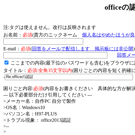
offic
注:タグは使えません。改行は反映されます
お名前：
必須
(貴方のニックネーム
個人名はやめたほうが良
E-mail：
必須
(
回答をメールで配信します 掲示板には非公開
)
回答メ
ここまでの内容(最下位のパスワードも含む)をブラウザに
タイトル：
必須:全角35文字以内
(困りごとの内容を短く的
-
困りごと内容:
必須
(内容をお書きください 具体的な方が解決
--- 以下必要部分だけ引用してください ---
>メーカー名：自作PC 自分で製作
>OS名：Windows10
>パソコン名：H97-PLUS
>トラブル現象： office2013認証
>--
>