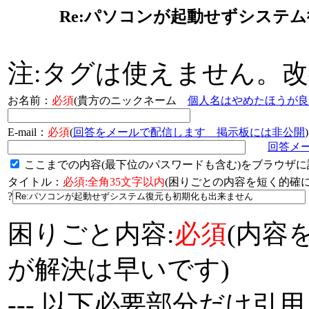
Re:パソコンが起動せずシステ
注:タグは使えません。
お名前：
必須
(貴方のニックネーム
個人名はやめたほうが良
E-mail：
必須
(
回答をメールで配信します 掲示板には非公開
)
回答メ
ここまでの内容(最下位のパスワードも含む)をブラウザに
タイトル：
必須:全角35文字以内
(困りごとの内容を短く的
?
困りごと内容:
必須
(内容
が解決は早いです)
--- 以下必要部分だけ引用