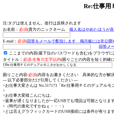
Re:仕事
注:タグは使えません。改行は反映されます
お名前：
必須
(貴方のニックネーム
個人名はやめたほうが良
E-mail：
必須
(
回答をメールで配信します 掲示板には非公開
)
回答メ
ここまでの内容(最下位のパスワードも含む)をブラウザに
タイトル：
必須:全角35文字以内
(困りごとの内容を短く的
!
困りごと内容:
必須
(内容をお書きください 具体的な方が解決
--- 以下必要部分だけ引用してください ---
>お仕事大変さんは No.517173「Re:仕事用ＰＣのデュ
>
>お仕事大変様こんにちは。
>返事が遅くなりましたが一応USBでも増設は可能となりま
>（時代の進化ですかねぇ・・・）
>とは言えグラフィックカードのUSB接続には条件が有りま