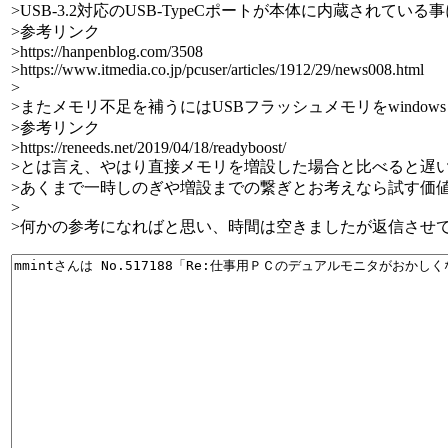
>USB-3.2対応のUSB-TypeCポートが本体に内蔵されてい
>参考リンク
>https://hanpenblog.com/3508
>https://www.itmedia.co.jp/pcuser/articles/1912/29/news008.html
>
>またメモリ不足を補うにはUSBフラッシュメモリをwindows
>参考リンク
>https://reneeds.net/2019/04/18/readyboost/
>とは言え、やはり直接メモリを増設した場合と比べると遅
>あくまで一時しのぎや増設までの繋ぎとお考えなら試す価
>
>何かの参考になればと思い、時間は空きましたが返信させ