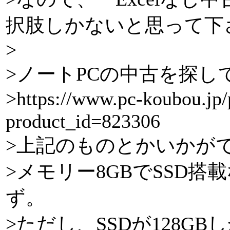
択肢しかないと思って下
>
>ノートPCの中古を探し
>https://www.pc-koubou.jp/
product_id=823306
>上記のものとかいかが
>メモリー8GBでSSD
ず。
>ただし、SSDが128GB