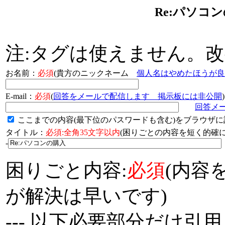
Re:パソコ
注:タグは使えません。
お名前：
必須
(貴方のニックネーム
個人名はやめたほうが良
E-mail：
必須
(
回答をメールで配信します 掲示板には非公開
)
回答メ
ここまでの内容(最下位のパスワードも含む)をブラウザに
タイトル：
必須:全角35文字以内
(困りごとの内容を短く的
-
困りごと内容:
必須
(内容
が解決は早いです)
--- 以下必要部分だけ引用