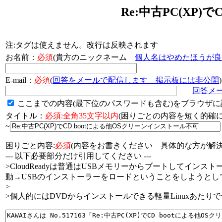
Re:中古PC(XP
注:タグは使えません。改行は反映されます
お名前：
必須
(貴方のニックネーム
個人名はやめたほうが良
E-mail：
必須
(
回答をメールで配信します 掲示板には非公開
)
回答メ
ここまでの内容(最下位のパスワードも含む)をブラウザに
タイトル：
必須:全角35文字以内
(困りごとの内容を短く的
~
困りごと内容:
必須
(内容をお書きください 具体的な方が解決
--- 以下必要部分だけ引用してください ---
>CloudReadyは普通はUSBメモリーからブートしてイ
動→USBのインストーラーをロードということをしようとし
>
>個人的にはDVDからインストールできる軽量Linuxあた