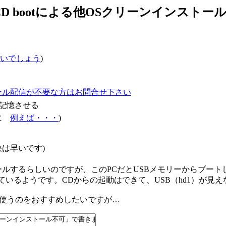
)でCD bootによる他OSクリーンインスト
いでしょう
)
ール配信が不要な方はお問合せ下さい
記憶させる
確に
例えば・・・
)
は早いです)
ンストールするらしいのですが、このPCだとUSBメモリーからブ
ているようです。CDからの起動はできて、USB（hd1）が見
りで使うのをおすすめしたいですが…