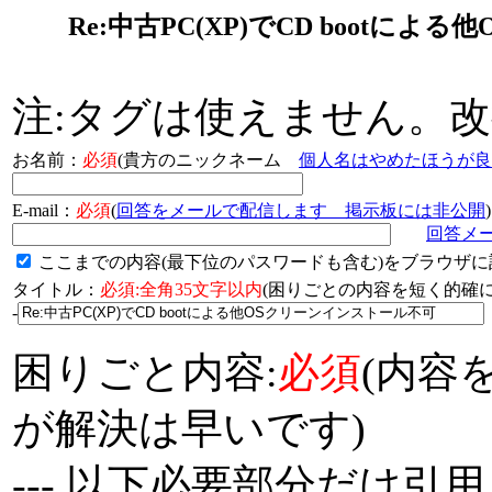
Re:中古PC(XP)でCD boot
注:タグは使えません。
お名前：
必須
(貴方のニックネーム
個人名はやめたほうが良
E-mail：
必須
(
回答をメールで配信します 掲示板には非公開
)
回答メ
ここまでの内容(最下位のパスワードも含む)をブラウザに
タイトル：
必須:全角35文字以内
(困りごとの内容を短く的
-
困りごと内容:
必須
(内容
が解決は早いです)
--- 以下必要部分だけ引用