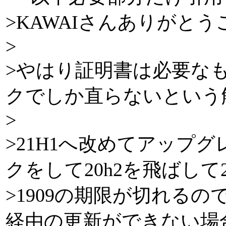
>KAWAIさんありがと
>
>やはり証明書は必要な
クでしか直らないという
>
>21H1へ改めてアップ
クをして20h2を飛ばして
>1909の期限が切れるので心配
経由の更新ができない場