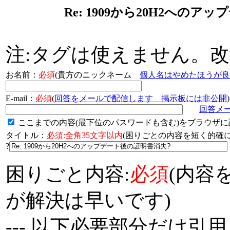
Re: 1909から20H2への
注:タグは使えません。
お名前：
必須
(貴方のニックネーム
個人名はやめたほうが良
E-mail：
必須
(
回答をメールで配信します 掲示板には非公開
)
回答メ
ここまでの内容(最下位のパスワードも含む)をブラウザに
タイトル：
必須:全角35文字以内
(困りごとの内容を短く的
?
困りごと内容:
必須
(内容
が解決は早いです)
--- 以下必要部分だけ引用