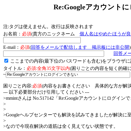
Re:Googleアカウ
注:タグは使えません。改行は反映されます
お名前：
必須
(貴方のニックネーム
個人名はやめたほうが良
E-mail：
必須
(
回答をメールで配信します 掲示板には非公開
)
回答メ
ここまでの内容(最下位のパスワードも含む)をブラウザに
タイトル：
必須:全角35文字以内
(困りごとの内容を短く的
~
困りごと内容:
必須
(内容をお書きください 具体的な方が解決
--- 以下必要部分だけ引用してください ---
>mmintさんは No.517142「Re:Googleアカウントにロ
>
>
>Googleヘルプセンターでも解決を試みてきましたが解決に
>
>なので今現在解決の道筋は全く見えてない状態です。