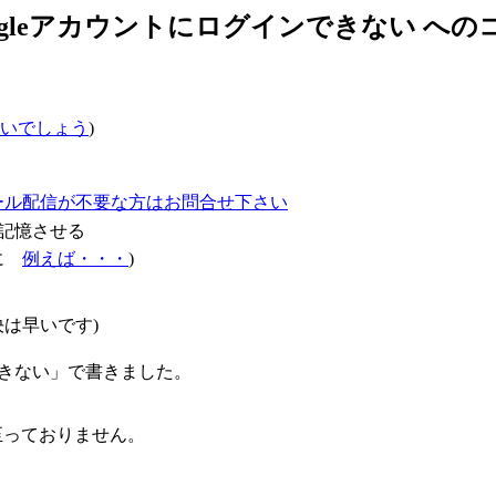
oogleアカウントにログインできない へ
いでしょう
)
ール配信が不要な方はお問合せ下さい
記憶させる
確に
例えば・・・
)
は早いです)
グインできない」で書きました。
至っておりません。