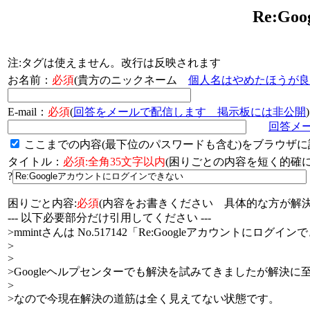
Re:G
注:タグは使えません。改行は反映されます
お名前：
必須
(貴方のニックネーム
個人名はやめたほうが良
E-mail：
必須
(
回答をメールで配信します 掲示板には非公開
)
回答メ
ここまでの内容(最下位のパスワードも含む)をブラウザに
タイトル：
必須:全角35文字以内
(困りごとの内容を短く的
?
困りごと内容:
必須
(内容をお書きください 具体的な方が解決
--- 以下必要部分だけ引用してください ---
>mmintさんは No.517142「Re:Googleアカウントにロ
>
>
>Googleヘルプセンターでも解決を試みてきましたが解決に
>
>なので今現在解決の道筋は全く見えてない状態です。