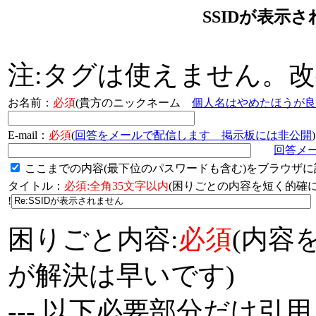
SSIDが表示
注:タグは使えません。
お名前：
必須
(貴方のニックネーム
個人名はやめたほうが良
E-mail：
必須
(
回答をメールで配信します 掲示板には非公開
)
回答メ
ここまでの内容(最下位のパスワードも含む)をブラウザに
タイトル：
必須:全角35文字以内
(困りごとの内容を短く的
!
困りごと内容:
必須
(内容
が解決は早いです)
--- 以下必要部分だけ引用