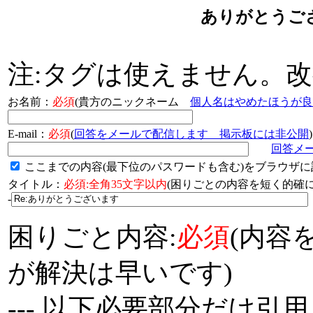
ありがとうご
注:タグは使えません。
お名前：
必須
(貴方のニックネーム
個人名はやめたほうが良
E-mail：
必須
(
回答をメールで配信します 掲示板には非公開
)
回答メ
ここまでの内容(最下位のパスワードも含む)をブラウザに
タイトル：
必須:全角35文字以内
(困りごとの内容を短く的
-
困りごと内容:
必須
(内容
が解決は早いです)
--- 以下必要部分だけ引用