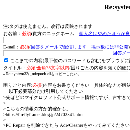
Re:sy
注:タグは使えません。改行は反映されます
お名前：
必須
(貴方のニックネーム
個人名はやめたほうが良
E-mail：
必須
(
回答をメールで配信します 掲示板には非公開
)
回答メ
ここまでの内容(最下位のパスワードも含む)をブラウザに
タイトル：
必須:全角35文字以内
(困りごとの内容を短く的
-
困りごと内容:
必須
(内容をお書きください 具体的な方が解決
--- 以下必要部分だけ引用してください ---
>先ほどのマイクロソフト公式サポート情報ですが、古すぎ
>
>こちらの情報の方が的確かも。
>https://fireflyframer.blog.jp/24702341.html
>
>PC Repair を削除できたら AdwCleanerもやってみてくださ