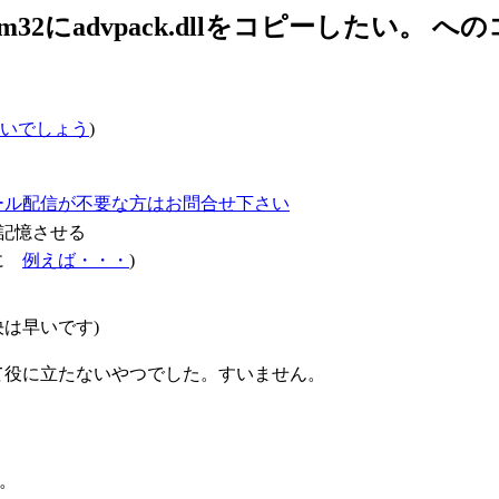
stem32にadvpack.dllをコピーしたい。 
いでしょう
)
ール配信が不要な方はお問合せ下さい
記憶させる
確に
例えば・・・
)
は早いです)
て役に立たないやつでした。すいません。
い。