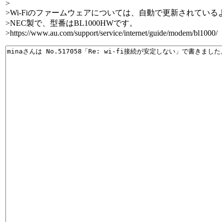
>
>Wi-Fiのファームウェアについては、自動で更新されてい
>NEC製で、型番はBL1000HWです。
>https://www.au.com/support/service/internet/guide/modem/bl1000/