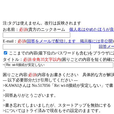
注:タグは使えません。改行は反映されます
お名前：
必須
(貴方のニックネーム
個人名はやめたほうが良
E-mail：
必須
(
回答をメールで配信します 掲示板には非公開
)
回答メ
ここまでの内容(最下位のパスワードも含む)をブラウザに
タイトル：
必須:全角35文字以内
(困りごとの内容を短く的
~
困りごと内容:
必須
(内容をお書きください 具体的な方が解決
--- 以下必要部分だけ引用してください ---
>KAWAIさんは No.517056「Re: wi-fi接続が安定しない」
>
>回答ありがとうございます。
>
>書き忘れてしまいましたが、スタートアップを無効にする
>についてはトライ済みで現在もその設定のままです。