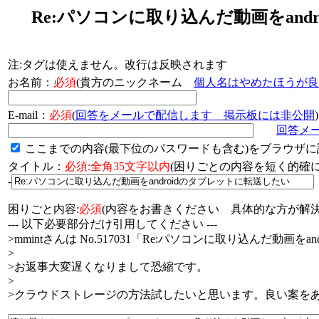
Re:パソコンに取り込んだ動画をand
注:タグは使えません。改行は反映されます
お名前：
必須
(貴方のニックネーム
個人名はやめたほうが良
E-mail：
必須
(
回答をメールで配信します 掲示板には非公開
)
回答メ
ここまでの内容(最下位のパスワードも含む)をブラウザに
タイトル：
必須:全角35文字以内
(困りごとの内容を短く的
-
困りごと内容:
必須
(内容をお書きください 具体的な方が解決
--- 以下必要部分だけ引用してください ---
>mmintさんは No.517031「Re:パソコンに取り込んだ動
>
>お返事大変遅くなりまして恐縮です。
>
>クラウドストレージの方法試したいと思います。良い案を