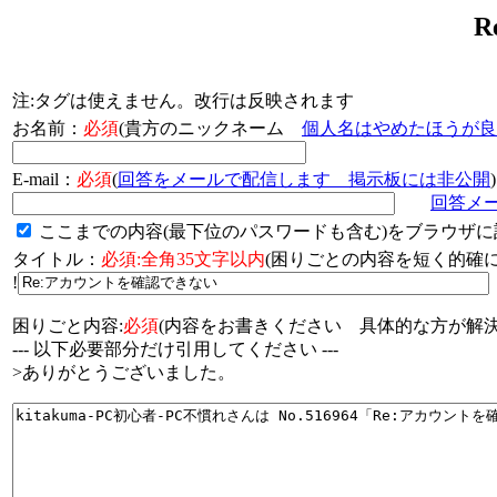
注:タグは使えません。改行は反映されます
お名前：
必須
(貴方のニックネーム
個人名はやめたほうが良
E-mail：
必須
(
回答をメールで配信します 掲示板には非公開
)
回答メ
ここまでの内容(最下位のパスワードも含む)をブラウザに
タイトル：
必須:全角35文字以内
(困りごとの内容を短く的
!
困りごと内容:
必須
(内容をお書きください 具体的な方が解決
--- 以下必要部分だけ引用してください ---
>ありがとうございました。