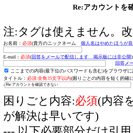
Re:アカウントを
注:タグは使えません。
お名前：
必須
(貴方のニックネーム
個人名はやめたほうが良
E-mail：
必須
(
回答をメールで配信します 掲示板には非公開
)
回答メ
ここまでの内容(最下位のパスワードも含む)をブラウザに
タイトル：
必須:全角35文字以内
(困りごとの内容を短く的
-
困りごと内容:
必須
(内容
が解決は早いです)
--- 以下必要部分だけ引用