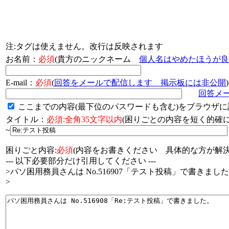
注:タグは使えません。改行は反映されます
お名前：
必須
(貴方のニックネーム
個人名はやめたほうが良
E-mail：
必須
(
回答をメールで配信します 掲示板には非公開
)
回答メ
ここまでの内容(最下位のパスワードも含む)をブラウザに
タイトル：
必須:全角35文字以内
(困りごとの内容を短く的
~
困りごと内容:
必須
(内容をお書きください 具体的な方が解決
--- 以下必要部分だけ引用してください ---
>パソ困用務員さんは No.516907「テスト投稿」で書きまし
>