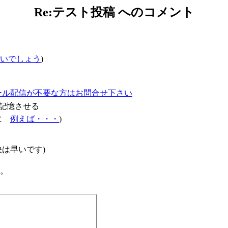
Re:テスト投稿 へのコメント
いでしょう
)
ール配信が不要な方はお問合せ下さい
記憶させる
確に
例えば・・・
)
は早いです)
た。