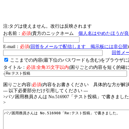
注:タグは使えません。改行は反映されます
お名前：
必須
(貴方のニックネーム
個人名はやめたほうが良
E-mail：
必須
(
回答をメールで配信します 掲示板には非公開
)
回答メ
ここまでの内容(最下位のパスワードも含む)をブラウザに
タイトル：
必須:全角35文字以内
(困りごとの内容を短く的
-
困りごと内容:
必須
(内容をお書きください 具体的な方が解決
--- 以下必要部分だけ引用してください ---
>パソ困用務員さんは No.516907「テスト投稿」で書きまし
>