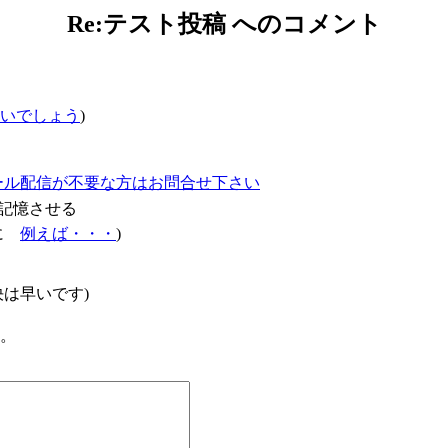
Re:テスト投稿 へのコメント
いでしょう
)
ール配信が不要な方はお問合せ下さい
記憶させる
確に
例えば・・・
)
は早いです)
た。