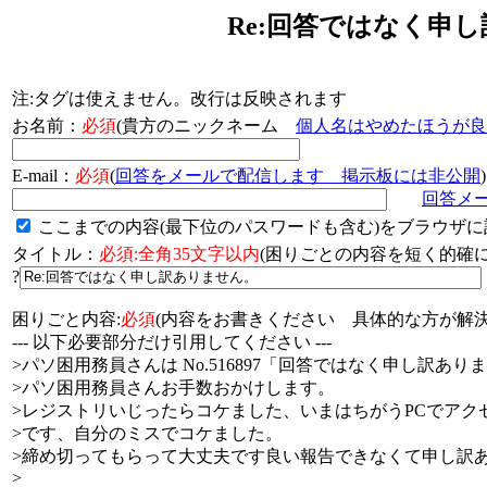
Re:回答ではなく申
注:タグは使えません。改行は反映されます
お名前：
必須
(貴方のニックネーム
個人名はやめたほうが良
E-mail：
必須
(
回答をメールで配信します 掲示板には非公開
)
回答メ
ここまでの内容(最下位のパスワードも含む)をブラウザに
タイトル：
必須:全角35文字以内
(困りごとの内容を短く的
?
困りごと内容:
必須
(内容をお書きください 具体的な方が解決
--- 以下必要部分だけ引用してください ---
>パソ困用務員さんは No.516897「回答ではなく申し訳あ
>パソ困用務員さんお手数おかけします。
>レジストリいじったらコケました、いまはちがうPCでアク
>です、自分のミスでコケました。
>締め切ってもらって大丈夫です良い報告できなくて申し訳
>