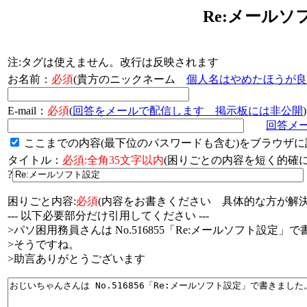
Re:メールソ
注:タグは使えません。改行は反映されます
お名前：
必須
(貴方のニックネーム
個人名はやめたほうが良
E-mail：
必須
(
回答をメールで配信します 掲示板には非公開
)
回答メ
ここまでの内容(最下位のパスワードも含む)をブラウザに
タイトル：
必須:全角35文字以内
(困りごとの内容を短く的
?
困りごと内容:
必須
(内容をお書きください 具体的な方が解決
--- 以下必要部分だけ引用してください ---
>パソ困用務員さんは No.516855「Re:メールソフト設定」
>そうですね。
>助言ありがとうございます